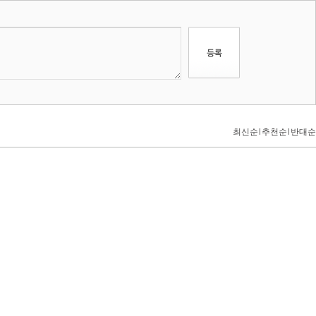
최신순
l
추천순
l
반대순