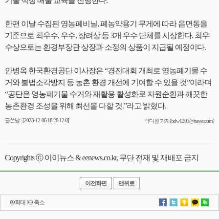
기물 적정 배출 교육을 진행한다.
한편 이날 수집된 영농폐비닐, 폐농약용기 무게에 따라 읍면동을
기준으로 최우수, 우수, 장려상 등 3개 우수 단체를 시상한다. 최우
수상으로는 환경부장관 상장과 소정의 상품이 지급될 예정이다.
안병옥 한국환경공단 이사장은 “경진대회 개최로 영농폐기물 수
거와 불법소각방지 등 농촌 환경 개선에 기여할 수 있을 것”이라며
“공단은 영농폐기물 수거와 재활용 활성화로 자원순환과 깨끗한
농촌환경 조성을 위해 최선을 다할 것.”라고 밝혔다.
글쓴날 : [2023-12-06 18:28:12.0]
박다원 기자[bdw1201@naver.com]
Copyrights ⓒ 이이뉴스 & eenews.co.kr, 무단 전재 및 재배포 금지
이전화면
맨위로
확대
l
축소