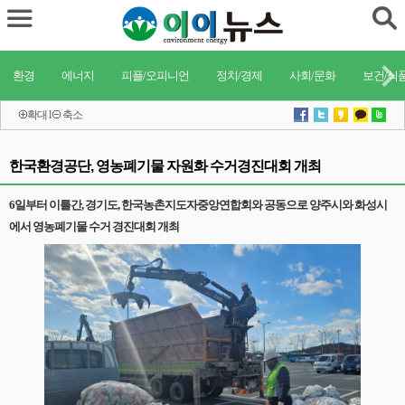
환경
에너지
피플/오피니언
정치/경제
사회/문화
보건/식
확대
l
축소
한국환경공단, 영농폐기물 자원화 수거경진대회 개최
6일부터 이틀간, 경기도, 한국농촌지도자중앙연합회와 공동으로 양주시와 화성시
에서 영농폐기물 수거 경진대회 개최