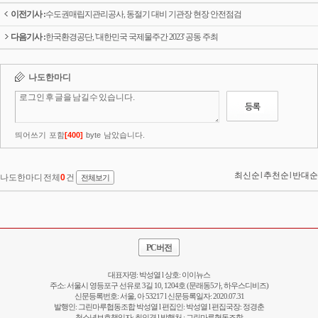
이전기사 :
수도권매립지관리공사, 동절기 대비 기관장 현장 안전점검
다음기사 :
한국환경공단, '대한민국 국제물주간 2023' 공동 주최
PC버전
대표자명: 박성열 l 상호: 이이뉴스
주소: 서울시 영등포구 선유로 3길 10, 1204호 (문래동5가, 하우스디비즈)
신문등록번호: 서울, 아 53217 l 신문등록일자: 2020.07.31
발행인: 그린마루협동조합 박성열 l 편집인: 박성열 l 편집국장: 정경춘
청소년보호책임자: 최인겸 l 발행처 : 그린마루협동조합