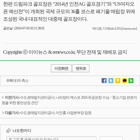
한편 드림파크 골프장은 “2014년 인천AG 골프경기”와 “US여자오
픈 예선전”이 개최된 국제 규모의 36홀 코스로 폐기물 매립장 위에
조성된 국내 대표적인 대중제 골프장이다.
글쓴날 : [2024-07-05 02:11:38.0]
박다원 기자[bdw1201@naver.com]
Copyrights ⓒ 이이뉴스 & eenews.co.kr, 무단 전재 및 재배포 금지
이전화면
맨위로
확대
l
축소
이전기사 :
수도권매립지관리공사, 나라장터 엑스포 2024 유공표창 수상 - ‘중소기업 판로지
원을 위한 동반성장 견인’
다음기사 :
수도권매립지관리공사, 이인홍 사업본부장 임명