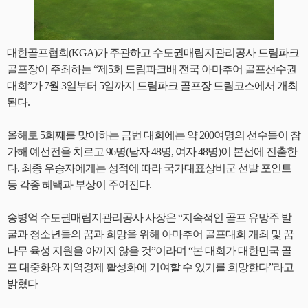
대한골프협회(KGA)가 주관하고 수도권매립지관리공사 드림파크
골프장이 주최하는 “제5회 드림파크배 전국 아마추어 골프선수권
대회”가 7월 3일부터 5일까지 드림파크 골프장 드림코스에서 개최
된다.
올해로 5회째를 맞이하는 금번 대회에는 약 200여명의 선수들이 참
가해 예선전을 치르고 96명(남자 48명, 여자 48명)이 본선에 진출한
다. 최종 우승자에게는 성적에 따라 국가대표상비군 선발 포인트
등 각종 혜택과 부상이 주어진다.
송병억 수도권매립지관리공사 사장은 “지속적인 골프 유망주 발
굴과 청소년들의 꿈과 희망을 위해 아마추어 골프대회 개최 및 꿈
나무 육성 지원을 아끼지 않을 것”이라며 “본 대회가 대한민국 골
프 대중화와 지역경제 활성화에 기여할 수 있기를 희망한다”라고
밝혔다