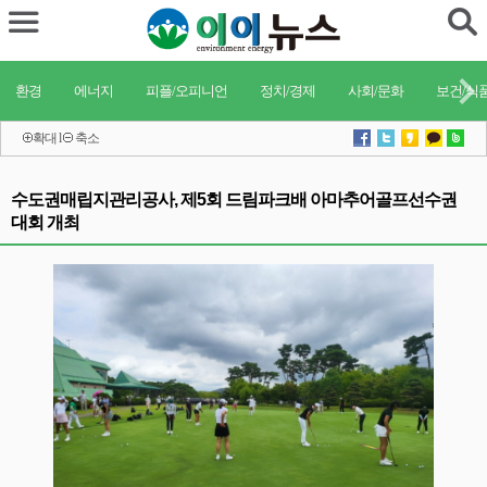
환경
에너지
피플/오피니언
정치/경제
사회/문화
보건/식
확대
l
축소
수도권매립지관리공사, 제5회 드림파크배 아마추어골프선수권
대회 개최