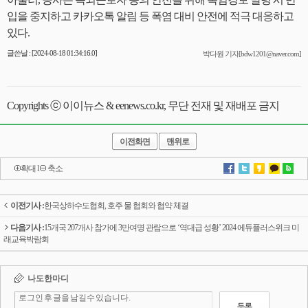
입을 중지하고 카카오톡 알림 등 폭염 대비 안전에 적극 대응하고
있다.
글쓴날 : [2024-08-18 01:34:16.0]
박다원 기자[bdw1201@naver.com]
Copyrights ⓒ 이이뉴스 & eenews.co.kr, 무단 전재 및 재배포 금지
이전화면
맨위로
확대
l
축소
이전기사 :
한국상하수도협회, 호주 물 협회와 협약 체결
다음기사 :
15개국 207개사 참가에 3만여명 관람으로 ‘역대급 성황’ 2024 에듀플러스위크 미
래교육박람회