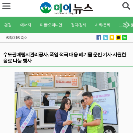
환경
에너지
피플/오피니언
정치/경제
사회/문화
보건/식
확대
l
축소
수도권매립지관리공사, 폭염 적극 대응 폐기물 운반 기사 시원한
음료 나눔 행사