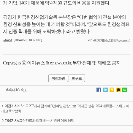
개 기업, 140개 제품에 약 4억 원 규모의 비용을 지원했다.
김영기 한국환경산업기술원 본부장은 “이번 협약이 건설 분야의
환경 신뢰성을 높이는 데 기여할 것”이라며, “앞으로도 환경성적표
지 인증 확대를 위해 노력하겠다”라고 밝혔다.
글쓴날 : [2024-08-19 18:17:01.0]
박다원 기자[bdw1201@naver.com]
Copyrights ⓒ 이이뉴스 & eenews.co.kr, 무단 전재 및 재배포 금지
이전화면
맨위로
확대
l
축소
이전기사 :
15개국 207개사 참가에 3만여명 관람으로 ‘역대급 성황’ 2024 에듀플러스위크 미
래교육박람회
다음기사 :
그린카드와 함께 하는 시원한 여행 혜택