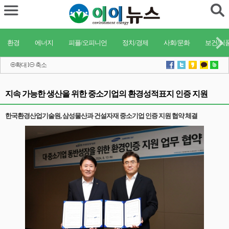
환경
에너지
피플/오피니언
정치/경제
사회/문화
보건/식
확대
l
축소
지속 가능한 생산을 위한 중소기업의 환경성적표지 인증 지원
한국환경산업기술원, 삼성물산과 건설자재 중소기업 인증 지원 협약 체결