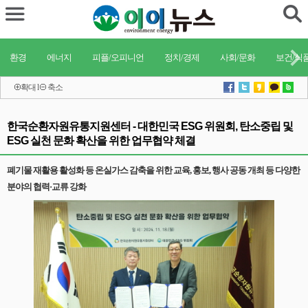
환경
에너지
피플/오피니언
정치/경제
사회/문화
보건/식
확대
l
축소
한국순환자원유통지원센터 - 대한민국 ESG 위원회, 탄소중립 및
ESG 실천 문화 확산을 위한 업무협약 체결
폐기물 재활용 활성화 등 온실가스 감축을 위한 교육, 홍보, 행사 공동 개최 등 다양한
분야의 협력·교류 강화