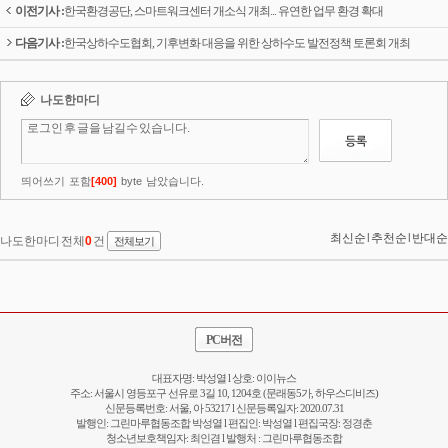
이전기사 :
한국환경공단, 스마트워크센터 개소식 개최... 유연한 업무 환경 확대
다음기사 :
한국상하수도협회, 기후변화 대응을 위한 상하수도 발전정책 토론회 개최
PC버전
대표자명: 박성열 l 상호: 이이뉴스
주소: 서울시 영등포구 선유로 3길 10, 1204호 (문래동5가, 하우스디비즈)
신문등록번호: 서울, 아 53217 l 신문등록일자: 2020.07.31
발행인: 그린마루협동조합 박성열 l 편집인: 박성열 l 편집국장: 정경춘
청소년보호책임자: 최인겸 l 발행처 : 그린마루협동조합