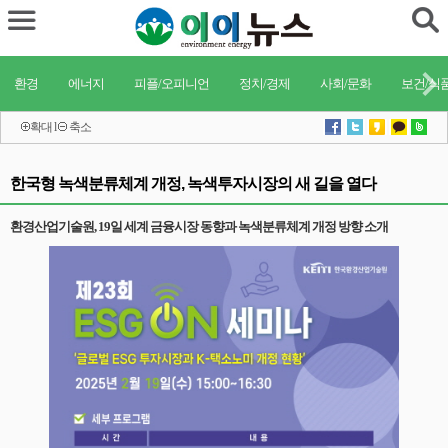
환경
에너지
피플/오피니언
정치/경제
사회/문화
보건/식
확대
l
축소
한국형 녹색분류체계 개정, 녹색투자시장의 새 길을 열다
환경산업기술원, 19일 세계 금융시장 동향과 녹색분류체계 개정 방향 소개