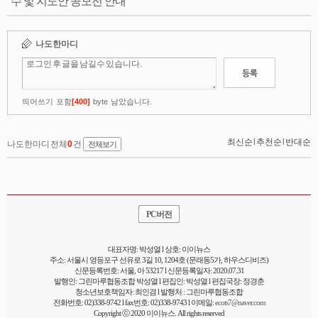
수 및 지도안 공모전 안내
PC버전
대표자명: 박성열 l 상호: 이이뉴스
주소: 서울시 영등포구 선유로 3길 10, 1204호 (문래동5가, 하우스디비즈)
신문등록번호: 서울, 아 53217 l 신문등록일자: 2020.07.31
발행인: 그린마루협동조합 박성열 l 편집인: 박성열 l 편집국장: 정경춘
청소년보호책임자: 최인겸 l 발행처 : 그린마루협동조합
전화번호: 02)338-9742 l fax번호: 02)338-9743 l 이메일:
ecots7@naver.com
Copyright ⓒ 2020 이이뉴스. All rights reserved