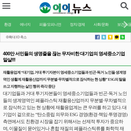
환경
에너지
피플/오피니언
정치/경제
사회/문화
보건/식
확대
l
축소
400만 서민들의 생명줄을 끊는 무자비한 대기업의 영세중소기업
말살!!!
재활용업계 “대기업, 거대 투기자본이 영세중소기업들과 빈곤·독거 노인들 생계영
역인 생활계 재활용산업까지 무분별·무차별적으로 잠식하는 현 상황” ESG의 탈을
쓰고 자행하는 살인 행위 즉각 중단
대기업들과 거대 투기자본들이 영세중소기업들과 빈곤·독거 노인
들의 생계영역인 폐플라스틱 재활용산업까지 무분별·무차별적으
로 잠식하고 있는 현 상황에 재활용업계는 큰 우려를 하고 있다. 대
기업이 겉으로는 “탄소중립 의무와 ESG 경영(환경·책임·투명경영)
측면에서도 친환경 시장을 잡기 위해서는 선제적 투자가 중요하
며, 이물질이 묻어있거나 혼합 재질의 폐플라스틱류를 화학적 재