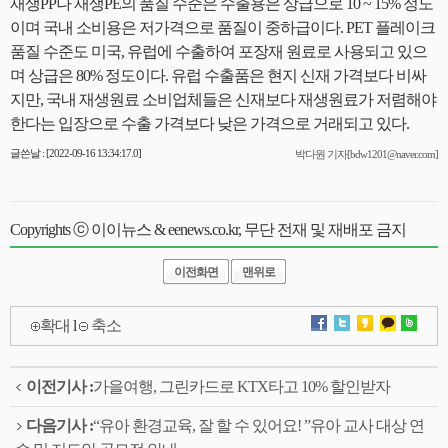
재생PP나 재생PE의 품질 수준은 수출용은 상급으로 10 ~ 15% 정도
이며 국내 소비용은 저가격으로 품질이 중하급이다. PET 플레이크
품질 수준도 미국, 유럽에 수출하여 포장재 원료로 사용되고 있으
며 상급은 80% 정도이다. 유럽 수출품은 현지 신재 가격보다 비싸
지만, 국내 재생원료 소비업체들은 신재보다 재생원료가 저렴해야
한다는 입장으로 수출 가격보다 낮은 가격으로 거래되고 있다.
글쓴날 : [2022-09-16 13:34:17.0]
박다원 기자[bdw1201@naver.com]
Copyrights ⓒ 이이뉴스 & eenews.co.kr, 무단 전재 및 재배포 금지
이전화면
맨위로
확대
l
축소
이전기사 :
가을여행, 그린카드로 KTX타고 10% 할인받자
다음기사 :
“유아 환경교육, 잘 할 수 있어요! ”유아 교사 대상 연