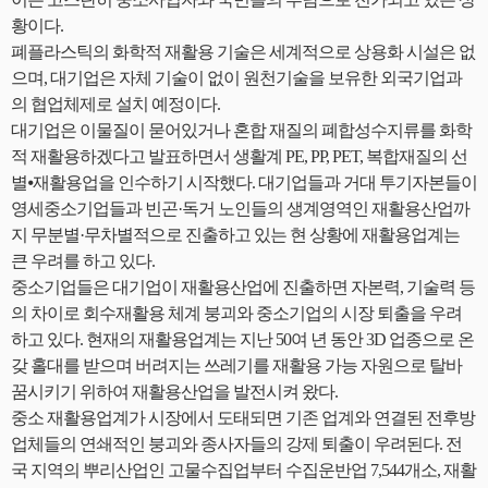
황이다.
폐플라스틱의 화학적 재활용 기술은 세계적으로 상용화 시설은 없
으며, 대기업은 자체 기술이 없이 원천기술을 보유한 외국기업과
의 협업체제로 설치 예정이다.
대기업은 이물질이 묻어있거나 혼합 재질의 폐합성수지류를 화학
적 재활용하겠다고 발표하면서 생활계 PE, PP, PET, 복합재질의 선
별⦁재활용업을 인수하기 시작했다. 대기업들과 거대 투기자본들이
영세중소기업들과 빈곤·독거 노인들의 생계영역인 재활용산업까
지 무분별·무차별적으로 진출하고 있는 현 상황에 재활용업계는
큰 우려를 하고 있다.
중소기업들은 대기업이 재활용산업에 진출하면 자본력, 기술력 등
의 차이로 회수재활용 체계 붕괴와 중소기업의 시장 퇴출을 우려
하고 있다. 현재의 재활용업계는 지난 50여 년 동안 3D 업종으로 온
갖 홀대를 받으며 버려지는 쓰레기를 재활용 가능 자원으로 탈바
꿈시키기 위하여 재활용산업을 발전시켜 왔다.
중소 재활용업계가 시장에서 도태되면 기존 업계와 연결된 전후방
업체들의 연쇄적인 붕괴와 종사자들의 강제 퇴출이 우려된다. 전
국 지역의 뿌리산업인 고물수집업부터 수집운반업 7,544개소, 재활