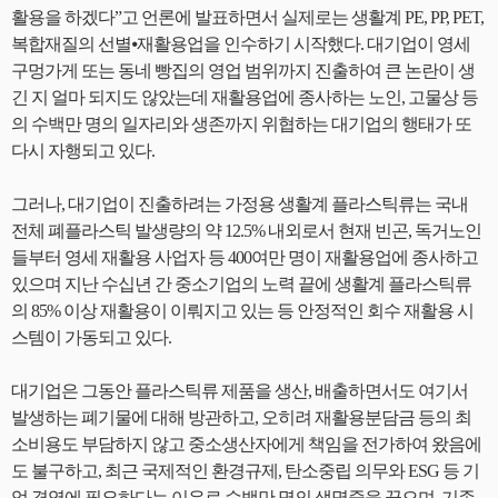
활용을 하겠다”고 언론에 발표하면서 실제로는 생활계 PE, PP, PET,
복합재질의 선별⦁재활용업을 인수하기 시작했다. 대기업이 영세
구멍가게 또는 동네 빵집의 영업 범위까지 진출하여 큰 논란이 생
긴 지 얼마 되지도 않았는데 재활용업에 종사하는 노인, 고물상 등
의 수백만 명의 일자리와 생존까지 위협하는 대기업의 행태가 또
다시 자행되고 있다.
그러나, 대기업이 진출하려는 가정용 생활계 플라스틱류는 국내
전체 폐플라스틱 발생량의 약 12.5% 내외로서 현재 빈곤, 독거노인
들부터 영세 재활용 사업자 등 400여만 명이 재활용업에 종사하고
있으며 지난 수십년 간 중소기업의 노력 끝에 생활계 플라스틱류
의 85% 이상 재활용이 이뤄지고 있는 등 안정적인 회수 재활용 시
스템이 가동되고 있다.
대기업은 그동안 플라스틱류 제품을 생산, 배출하면서도 여기서
발생하는 폐기물에 대해 방관하고, 오히려 재활용분담금 등의 최
소비용도 부담하지 않고 중소생산자에게 책임을 전가하여 왔음에
도 불구하고, 최근 국제적인 환경규제, 탄소중립 의무와 ESG 등 기
업 경영에 필요하다는 이유로 수백만 명의 생명줄을 끊으며, 기존