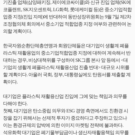
기진출 업체(삼양패키징, 제이에코싸이클)와 신규 진입 업체(SK에
코플랜트, SK지오센트릭, LG화학, 롯데케미컬 등)은 중소기업적합
업종 지정(진입 자제)에 반대하여 동반성장위원회는 9월 7일 제2차
조정협의체 회의에서 중소기업 적합업종 지정 여부와 관련하여 논
의할 계획이다.
한국자원순환단체총연맹과 회원단체들은 대기업이 생활계 폐플
라스틱 재활용업의 중소기업적합업종 지정에 대하여 계속해서 반
대하는 경우, 비상대책위를 구성하여 SK그룹 본사 앞 등에서 <대
기업의 생활계 폐플라스틱 재활용산업 진출 반대> 대규모 시위를
할 계획이다. 아울러 국회, 정부, 대통령실에도 탄원서를 제출할 계
획이다.
대기업은 플라스틱 재활용산업 진입에 그에 맞는 책임과 의무를
다해야 한다.
첫째, 대기업은 탄소중립 의무와 ESG 경영 측면에서도 친환경 시
장을 잡기 위해서는 선제적 투자가 중요하다고 주장하고 있으나
이는 환경규제의 압박에 의한 이미지 마켓팅 전략에 불과하다.
석유화학 대기업은 폐기물부담금이나 생산자재활용책임 의무를