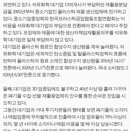
외면하고 있다. 석유화학 대기업 15여개사가 부담하던 재활용분담
금을 2002년부터 중소기업인 플라스틱 제품 생산업체에 전가하고
있다. 중소기업중앙회와 한국프라스틱공업협동조합연합회는 이
비용을 석유화학 대기업의 부담으로 전환해야 한다고 해마다 주장
하고 있다. 포장재와 제품에 대한 생산자책임재활용의무를 석유화
학 대기업은 일체 부담하지 않고 있다.
대기업은 플라스틱 원료인 합성수지 생산량을 계속 늘려왔다. 석
유화학 대기업은 세계적인 탄소중립 및 탈플라스틱정책의 흐름에
반하여 플라스틱의 원료 소재인 합성수지 생산량을 2016년 14,117
천톤에서 2020년 15,175천톤으로 해마다 늘려왔다. 국내 소비량도 2
020년 6,507천톤으로 증가했다.
둘째, 대기업은 3D 업종임에도 불구하고 40년 이상 땀 흘려 가꾸어
온 폐기물 수집·선별·재활용업체의 인수를 통한 손쉬운 진입을 시
도하고 있다.
그동안 대기업과 거대 투기자본들의 행태를 보면 폐기물의 소각이
나 매립업종에 무차별적으로 진출하여 시장 점유율이 70% 이상이
되자, 몇 년 사이에 소각이나 매립 비용을 몇 배 이상 상승시켰다.
이는 고스란히 중소사업자와 국민들의 부담으로 전가되고 있는 상