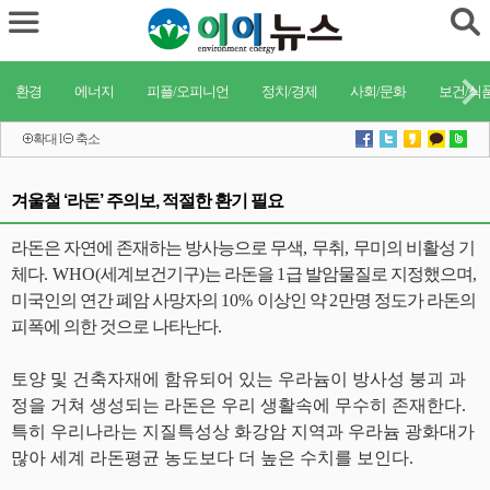
환경
에너지
피플/오피니언
정치/경제
사회/문화
보건/식
확대
l
축소
겨울철 ‘라돈’ 주의보, 적절한 환기 필요
라돈은 자연에 존재하는 방사능으로 무색
,
무취
,
무미의 비활성 기
체다
. WHO(
세계보건기구
)
는 라돈을
1
급 발암물질로 지정했으며
,
미국인의 연간 폐암 사망자의
10%
이상인 약
2
만명 정도가 라돈의
피폭에 의한 것으로 나타난다
.
토양 및 건축자재에 함유되어 있는 우라늄이 방사성 붕괴 과
정을 거쳐 생성되는 라돈은 우리 생활속에 무수히 존재한다
.
특히 우리나라는 지질특성상 화강암 지역과 우라늄 광화대가
많아 세계 라돈평균 농도보다 더 높은 수치를 보인다
.