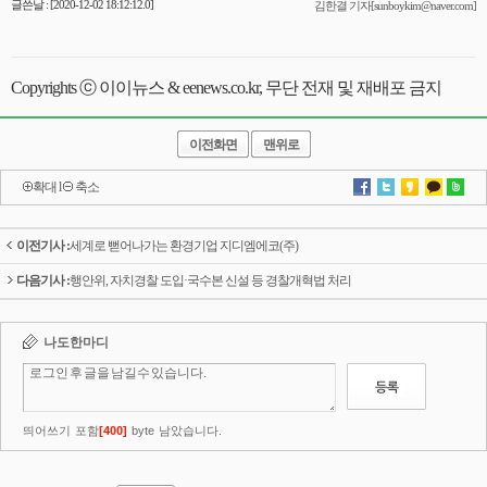
글쓴날 : [2020-12-02 18:12:12.0]
김한결 기자[sunboykim@naver.com]
Copyrights ⓒ 이이뉴스 & eenews.co.kr, 무단 전재 및 재배포 금지
이전화면
맨위로
확대
l
축소
이전기사 :
세계로 뻗어나가는 환경기업 지디엠에코(주)
다음기사 :
행안위, 자치경찰 도입·국수본 신설 등 경찰개혁법 처리