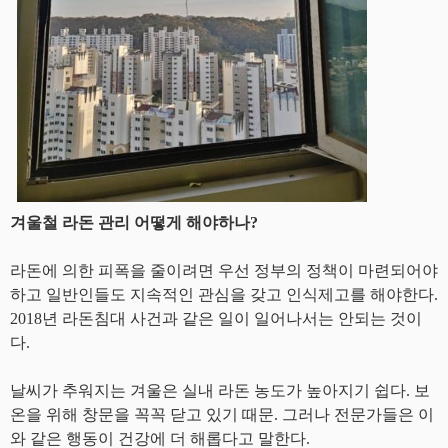
겨울철 라돈 관리 어떻게 해야하나
?
라돈에 의한 피폭을 줄이려면 우선 정부의 정책이 마련되어야
하고 일반인들도 지속적인 관심을 갖고 인식제고를 해야한다
.
2018
년 라돈침대 사건과 같은 일이 일어나서는 안되는 것이
다
.
날씨가 추워지는 겨울은 실내 라돈 농도가 높아지기 쉽다
.
보
온을 위해 창문을 꼭꼭 닫고 있기 때문
.
그러나 전문가들은 이
와 같은 행동이 건강에 더 해롭다고 말한다
.