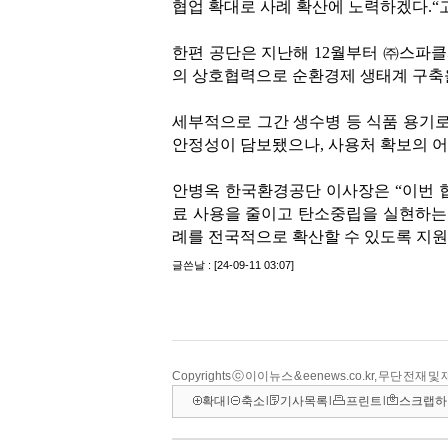
Copyrights ⓒ 이이뉴스 & eenews.co.kr, 무단 전재 
확대
l
축소
l
기사목록
l
프린트
l
스크랩하