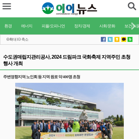
환경
에너지
피플/오피니언
정치/경제
사회/문화
보건/식
확대
l
축소
수도권매립지관리공사, 2024 드림파크 국화축제 지역주민 초청
행사 개최
주변영향지역 노인회 등 지역 원로 약 400명 초청