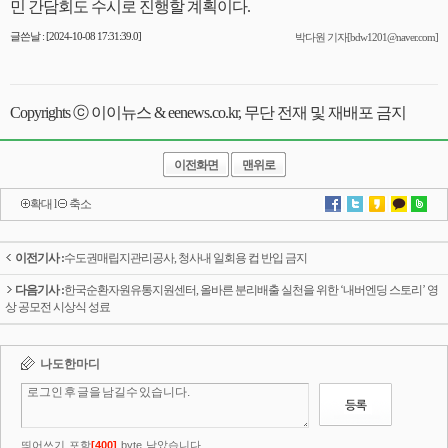
민 간담회도 수시로 진행할 계획이다.
글쓴날 : [2024-10-08 17:31:39.0]
박다원 기자[bdw1201@naver.com]
Copyrights ⓒ 이이뉴스 & eenews.co.kr, 무단 전재 및 재배포 금지
이전화면
맨위로
확대
l
축소
이전기사 :
수도권매립지관리공사, 청사내 일회용 컵 반입 금지
다음기사 :
한국순환자원유통지원센터, 올바른 분리배출 실천을 위한 ‘내버엔딩 스토리’ 영
상 공모전 시상식 성료