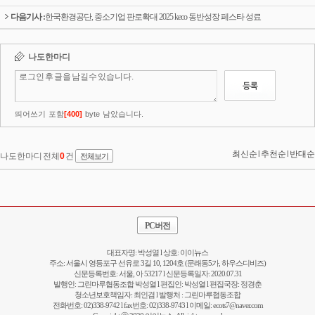
다음기사 :
한국환경공단, 중소기업 판로확대 2025 keco 동반성장 페스타 성료
PC버전
대표자명: 박성열 l 상호: 이이뉴스
주소: 서울시 영등포구 선유로 3길 10, 1204호 (문래동5가, 하우스디비즈)
신문등록번호: 서울, 아 53217 l 신문등록일자: 2020.07.31
발행인: 그린마루협동조합 박성열 l 편집인: 박성열 l 편집국장: 정경춘
청소년보호책임자: 최인겸 l 발행처 : 그린마루협동조합
전화번호: 02)338-9742 l fax번호: 02)338-9743 l 이메일:
ecots7@naver.com