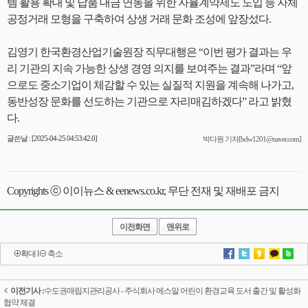
템 활용 확대 및 납품 대금 연동을 위한 자율계약제도 도입 등 자체
공정거래 모형을 구축하여 상생 거래 문화 조성에 앞장섰다.
김영기 한국환경산업기술원장 직무대행은 “이번 평가 결과는 우
리 기관의 지속 가능한 상생 경영 의지를 보여주는 결과”라며 “앞
으로도 중소기업이 체감할 수 있는 실질적 지원을 계속해 나가고,
동반성장 문화를 선도하는 기관으로 자리매김하겠다” 라고 밝혔
다.
글쓴날 : [2025-04-25 04:53:42.0]
박다원 기자[bdw1201@naver.com]
Copyrights ⓒ 이이뉴스 & eenews.co.kr, 무단 전재 및 재배포 금지
이전화면
맨위로
확대
l
축소
이전기사 :
수도권매립지관리공사 - 주식회사 에스알 어린이 환경교육 도서 출간 및 활성화
협약 체결