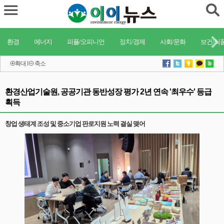
환경
에너지
피플/오피니언
정치/경제
사회/문화
보건/식
확대
l
축소
환경산업기술원, 공공기관 동반성장 평가 2년 연속 '최우수' 등급
획득
창업 생태계 조성 및 중소기업 판로지원 노력 결실 맺어