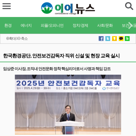
환경
에너지
피플/오피니언
정치/경제
사회/문화
보건/식
확대
l
축소
한국환경공단, 안전보건감독자 직위 신설 및 현장 교육 실시
임상준 이사장, 조직내 안전문화 정착 핵심리더로서 사명과 책임 강조