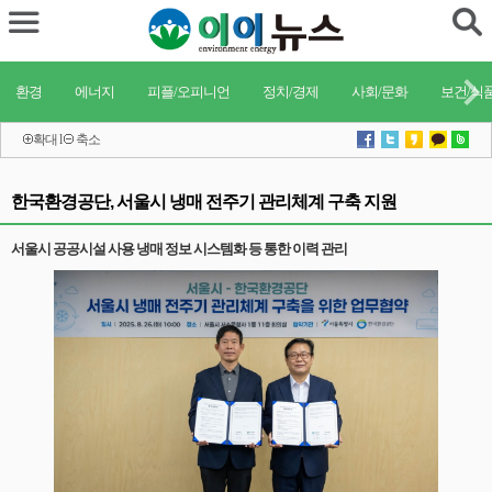
환경
에너지
피플/오피니언
정치/경제
사회/문화
보건/식
확대
l
축소
한국환경공단, 서울시 냉매 전주기 관리체계 구축 지원
서울시 공공시설 사용 냉매 정보 시스템화 등 통한 이력 관리