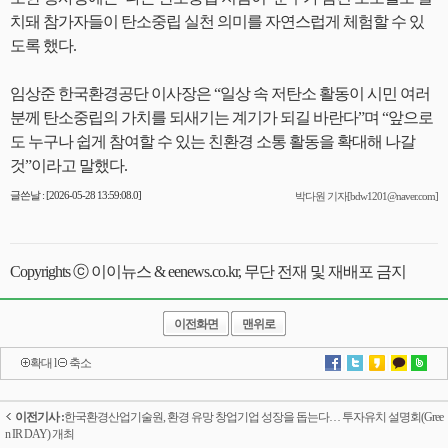
치돼 참가자들이 탄소중립 실천 의미를 자연스럽게 체험할 수 있
도록 했다.
임상준 한국환경공단 이사장은 “일상 속 저탄소 활동이 시민 여러
분께 탄소중립의 가치를 되새기는 계기가 되길 바란다”며 “앞으로
도 누구나 쉽게 참여할 수 있는 친환경 소통 활동을 확대해 나갈
것”이라고 말했다.
글쓴날 : [2026-05-28 13:59:08.0]
박다원 기자[bdw1201@naver.com]
Copyrights ⓒ 이이뉴스 & eenews.co.kr, 무단 전재 및 재배포 금지
이전화면
맨위로
확대
l
축소
이전기사 :
한국환경산업기술원, 환경 유망 창업기업 성장을 돕는다… 투자유치 설명회(Gree
n IR DAY) 개최