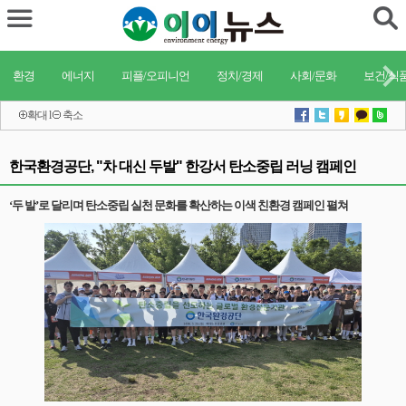
환경
에너지
피플/오피니언
정치/경제
사회/문화
보건/식
확대
l
축소
한국환경공단, "차 대신 두발" 한강서 탄소중립 러닝 캠페인
‘두 발’로 달리며 탄소중립 실천 문화를 확산하는 이색 친환경 캠페인 펼쳐