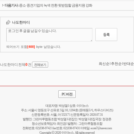
다음기사 :
중소·중견기업의 녹색 전환 뒷받침할 금융지원 강화
PC버전
대표자명: 박성열 l 상호: 이이뉴스
주소: 서울시 영등포구 선유로 3길 10, 1204호 (문래동5가, 하우스디비즈)
신문등록번호: 서울, 아 53217 l 신문등록일자: 2020.07.31
발행인: 그린마루협동조합 박성열 l 편집인: 박성열 l 편집국장: 정경춘
청소년보호책임자: 최인겸 l 발행처 : 그린마루협동조합
전화번호: 02)338-9742 l fax번호: 02)338-9743 l 이메일:
ecots7@naver.com
Copyright ⓒ 2020 이이뉴스. All rights reserved