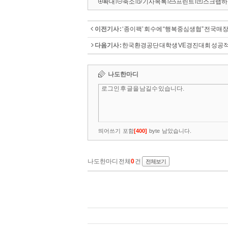
확대
l
축소
l
기사목록
l
프린트
l
스크랩하
이전기사 :
‘종이팩’ 회수에 “행복중심생협” 전국매장
다음기사 :
한국환경공단 대학생 VE경진대회 성공